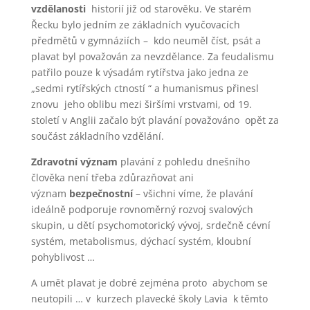
vzdělanosti
historií již od starověku. Ve starém
Řecku bylo jedním ze základních vyučovacích
předmětů v gymnáziích – kdo neuměl číst, psát a
plavat byl považován za nevzdělance. Za feudalismu
patřilo pouze k výsadám rytířstva jako jedna ze
„sedmi rytířských ctností “ a humanismus přinesl
znovu jeho oblibu mezi širšími vrstvami, od 19.
století v Anglii začalo být plavání považováno opět za
součást základního vzdělání.
Zdravotní význam
plavání z pohledu dnešního
člověka není třeba zdůrazňovat ani
význam
bezpečnostní
– všichni víme, že plavání
ideálně podporuje rovnoměrný rozvoj svalových
skupin, u dětí psychomotorický vývoj, srdečně cévní
systém, metabolismus, dýchací systém, kloubní
pohyblivost …
A umět plavat je dobré zejména proto abychom se
neutopili … v kurzech plavecké školy Lavia k těmto